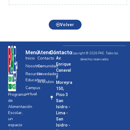
Volver
Menú
Atención
Contacto
Copyright © 2026 PAE. Todos los
Inicio
Contacto
Av.
derechos reservados
Enrique
Nosotros
Comunidad
Canaval
Recursos
Novedades
y
Educativos
Artículos
Moreyra
Campus
150,
virtual
Programa
Piso 3
de
San
Alimentación
Isidro -
Escolar,
Lima -
un
San
espacio
Isidro -