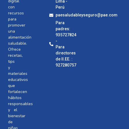
digital
Lima -
con
Perú
recursos
paesaludableyseguro@pae.com
para
Para
promover
padres:
una
935727824
alimentación
-
saludable.
Para
Ofrece
directores
recetas,
de II.EE. :
tips
927280757
y
materiales
educativos
que
fortalecen
hábitos
responsables
y el
bienestar
de
niñas