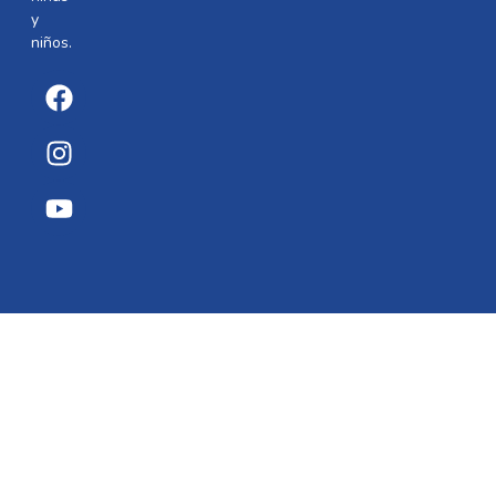
y
niños.