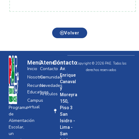
Volver
Menú
Atención
Contacto
Copyright © 2026 PAE. Todos los
Inicio
Contacto
Av.
derechos reservados
Enrique
Nosotros
Comunidad
Canaval
Recursos
Novedades
y
Educativos
Artículos
Moreyra
Campus
150,
virtual
Programa
Piso 3
de
San
Alimentación
Isidro -
Escolar,
Lima -
un
San