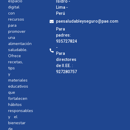
espacio
Isidro -
digital
Lima -
con
Perú
recursos
paesaludableyseguro@pae.com
para
Para
promover
padres:
una
935727824
alimentación
-
saludable.
Para
Ofrece
directores
recetas,
de II.EE. :
tips
927280757
y
materiales
educativos
que
fortalecen
hábitos
responsables
y el
bienestar
de