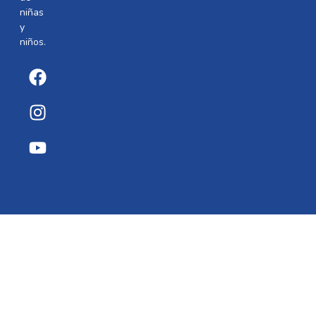
niñas
y
niños.