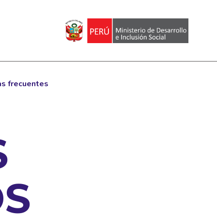
s frecuentes
S
OS