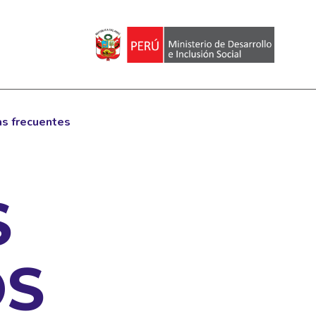
s frecuentes
S
OS