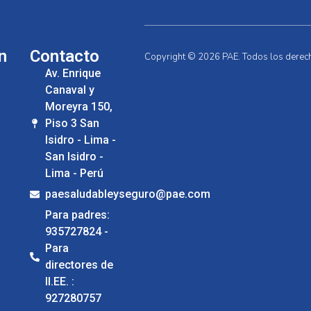
n
Contacto
Copyright © 2026 PAE. Todos los derec
Av. Enrique
Canaval y
Moreyra 150,
Piso 3 San
Isidro - Lima -
San Isidro -
Lima - Perú
paesaludableyseguro@pae.com
Para padres:
935727824 -
Para
directores de
II.EE. :
927280757