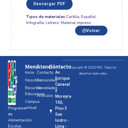
Descargar PDF
Tipos de materiales
Cartilla
,
Español
,
Infografía
,
Letrero
,
Material impreso
Volver
Menú
Atención
Contacto
Copyright © 2026 PAE. Todos los
Inicio
Contacto
Av.
derechos reservados
Enrique
Nosotros
Comunidad
Canaval
Recursos
Novedades
y
Educativos
Artículos
Moreyra
Campus
150,
virtual
Programa
Piso 3
de
San
Alimentación
Isidro -
Escolar,
Lima -