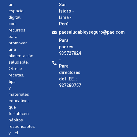
un
San
espacio
Isidro -
digital
Lima -
con
Perú
recursos
paesaludableyseguro@pae.com
para
Para
promover
padres:
una
935727824
alimentación
-
saludable.
Para
Ofrece
directores
recetas,
de II.EE. :
tips
927280757
y
materiales
educativos
que
fortalecen
hábitos
responsables
y el