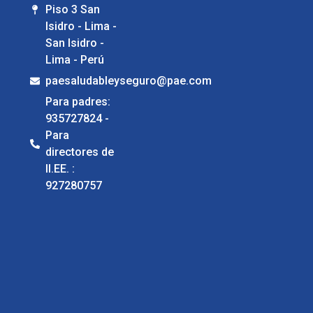
Piso 3 San
Isidro - Lima -
San Isidro -
Lima - Perú
paesaludableyseguro@pae.com
Para padres:
935727824 -
Para
directores de
II.EE. :
927280757