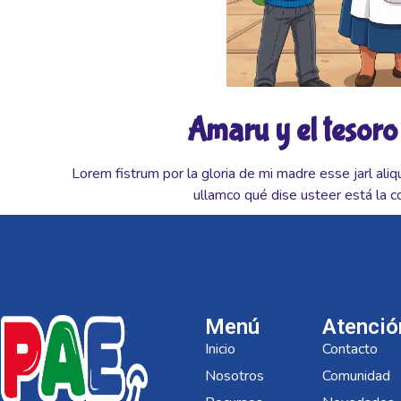
Amaru y el tesoro
Lorem fistrum por la gloria de mi madre esse jarl aliq
ullamco qué dise usteer está la c
Menú
Atenció
Inicio
Contacto
Nosotros
Comunidad