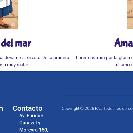
 del mar
Amar
ua llevame al sircoo. De la pradera
Lorem fistrum por la gloria 
osa muy malar.
ullamco 
n
Contacto
Copyright © 2026 PAE. Todos los derec
Av. Enrique
Canaval y
Moreyra 150,