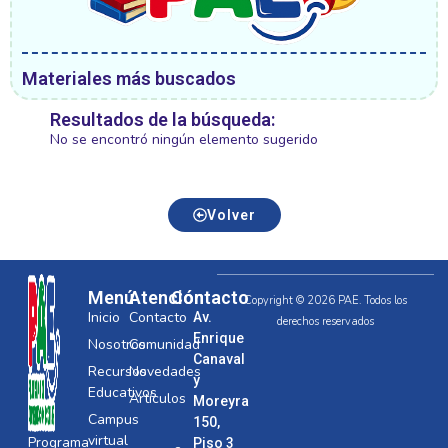
Materiales más buscados
Resultados de la búsqueda:
No se encontró ningún elemento sugerido
Volver
Menú
Atención
Contacto
Copyright © 2026 PAE. Todos los
Inicio
Contacto
Av.
derechos reservados
Enrique
Nosotros
Comunidad
Canaval
Recursos
Novedades
y
Educativos
Artículos
Moreyra
Campus
150,
virtual
Programa
Piso 3