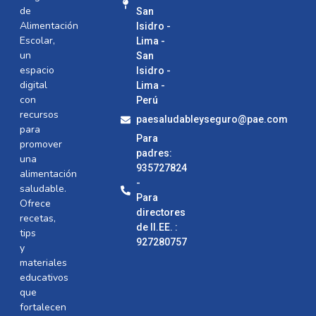
de
San
Alimentación
Isidro -
Escolar,
Lima -
un
San
espacio
Isidro -
digital
Lima -
con
Perú
recursos
paesaludableyseguro@pae.com
para
Para
promover
padres:
una
935727824
alimentación
-
saludable.
Para
Ofrece
directores
recetas,
de II.EE. :
tips
927280757
y
materiales
educativos
que
fortalecen