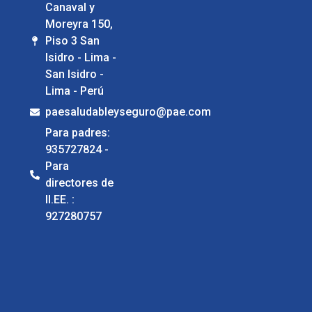
Canaval y
Moreyra 150,
Piso 3 San
Isidro - Lima -
San Isidro -
Lima - Perú
paesaludableyseguro@pae.com
Para padres:
935727824 -
Para
directores de
II.EE. :
927280757