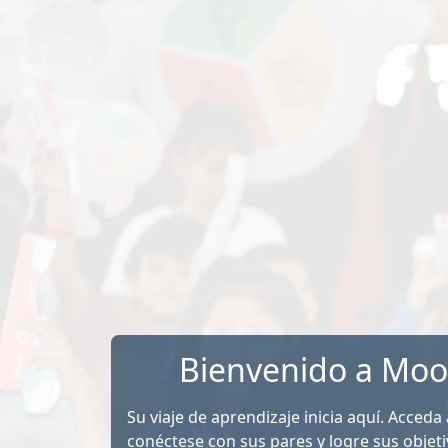
Saltar al contenido principal
Bienvenido a Moo
Su viaje de aprendizaje inicia aquí. Acceda
conéctese con sus pares y logre sus objeti